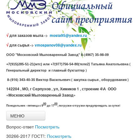
√
для заказов мыла ->
mosta95@yandex.ru
√
для сырья ->
vmospanov08@yandex.ru
ООО "Московский Мыловаренный Завод" 8-(4967) 35-98-09
)
Татьяна Анатольевна (
+7(915)285-51-21(мтс) или +7(977)756-54-80(теле2
Генеральный директор и главный бухгалтер )
8-(916) 343-40-35 Виктор Васильевич ( закупка сырья , оборудования )
142204 , МО, г Серпухов , ул, Химиков 1 , строение 4\А ООО
«Московский Мыловаренный Завод»
00
00
Понедельник - пятница с 9
до 17
,
погрузки-отгрузки предупреждать за сутки!
МЕНЮ
Главная
Вопрос-ответ
Посмотреть
Все товары
Связь с нами
30266-2017
ГОСТ!:
Посмотреть