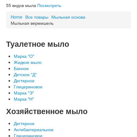
Схема проезда
55
видов мыла
Посмотреть
ОСТОРОЖНО, НЕ НАШ ТОВАР!
Благодарности
Home
Все товары
Мыльная основа
Мыльная вермишель
Туалетное мыло
Марка "О"
Жидкое мыло
Банное
Детское "Д"
Дегтярное
Глицериновое
Марка "Э"
Марка "Н"
Хозяйственное мыло
Дегтярное
Антибактериальное
Глицериновое