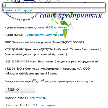
ООО Московский Мыловаренный Завод г. Серпухов ул.
Химиков д1 стр,4а
√
для заказов мыла ->
mosta95@yandex.ru
√
для сырья ->
vmospanov08@yandex.ru
ООО "Московский Мыловаренный Завод" 8-(4967) 35-98-09
)
Татьяна Анатольевна (
+7(915)285-51-21(мтс) или +7(977)756-54-80(теле2
Генеральный директор и главный бухгалтер )
8-(916) 343-40-35 Виктор Васильевич ( закупка сырья , оборудования )
142204 , МО, г Серпухов , ул, Химиков 1 , строение 4\А ООО
«Московский Мыловаренный Завод»
00
00
Понедельник - пятница с 9
до 17
,
погрузки-отгрузки предупреждать за сутки!
МЕНЮ
Главная
Вопрос-ответ
Посмотреть
Все товары
Связь с нами
30266-2017
ГОСТ!:
Посмотреть