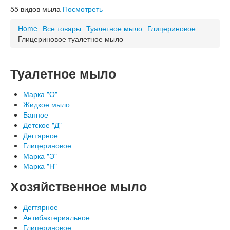
Схема проезда
55
видов мыла
Посмотреть
ОСТОРОЖНО, НЕ НАШ ТОВАР!
Благодарности
Home
Все товары
Туалетное мыло
Глицериновое
Глицериновое туалетное мыло
Туалетное мыло
Марка "О"
Жидкое мыло
Банное
Детское "Д"
Дегтярное
Глицериновое
Марка "Э"
Марка "Н"
Хозяйственное мыло
Дегтярное
Антибактериальное
Глицериновое