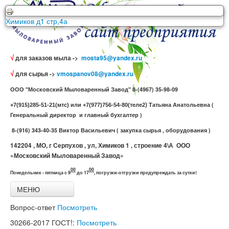
ООО Московский Мыловаренный Завод г. Серпухов ул.
Химиков д1 стр,4а
√
для заказов мыла ->
mosta95@yandex.ru
√
для сырья ->
vmospanov08@yandex.ru
ООО "Московский Мыловаренный Завод" 8-(4967) 35-98-09
)
Татьяна Анатольевна (
+7(915)285-51-21(мтс) или +7(977)756-54-80(теле2
Генеральный директор и главный бухгалтер )
8-(916) 343-40-35 Виктор Васильевич ( закупка сырья , оборудования )
142204 , МО, г Серпухов , ул, Химиков 1 , строение 4\А ООО
«Московский Мыловаренный Завод»
00
00
Понедельник - пятница с 9
до 17
,
погрузки-отгрузки предупреждать за сутки!
МЕНЮ
Главная
Вопрос-ответ
Посмотреть
Все товары
Связь с нами
30266-2017
ГОСТ!:
Посмотреть