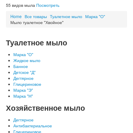
Схема проезда
55
видов мыла
Посмотреть
ОСТОРОЖНО, НЕ НАШ ТОВАР!
Благодарности
Home
Все товары
Туалетное мыло
Марка "О"
Мыло туалетное "Хвойное"
Туалетное мыло
Марка "О"
Жидкое мыло
Банное
Детское "Д"
Дегтярное
Глицериновое
Марка "Э"
Марка "Н"
Хозяйственное мыло
Дегтярное
Антибактериальное
Глицериновое