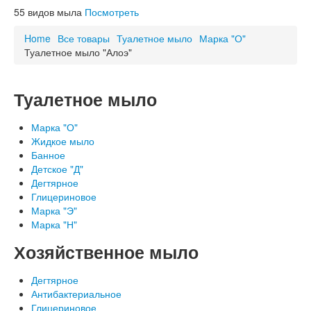
Схема проезда
55
видов мыла
Посмотреть
ОСТОРОЖНО, НЕ НАШ ТОВАР!
Благодарности
Home
Все товары
Туалетное мыло
Марка "О"
Туалетное мыло "Алоэ"
Туалетное мыло
Марка "О"
Жидкое мыло
Банное
Детское "Д"
Дегтярное
Глицериновое
Марка "Э"
Марка "Н"
Хозяйственное мыло
Дегтярное
Антибактериальное
Глицериновое