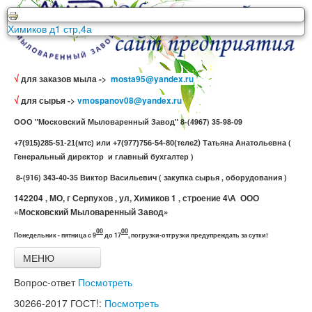
ООО Московский Мыловаренный Завод г. Серпухов ул.
Химиков д1 стр,4а
√
для заказов мыла ->
mosta95@yandex.ru
√
для сырья ->
vmospanov08@yandex.ru
ООО "Московский Мыловаренный Завод" 8-(4967) 35-98-09
)
Татьяна Анатольевна (
+7(915)285-51-21(мтс) или +7(977)756-54-80(теле2
Генеральный директор и главный бухгалтер )
8-(916) 343-40-35 Виктор Васильевич ( закупка сырья , оборудования )
142204 , МО, г Серпухов , ул, Химиков 1 , строение 4\А ООО
«Московский Мыловаренный Завод»
00
00
Понедельник - пятница с 9
до 17
,
погрузки-отгрузки предупреждать за сутки!
МЕНЮ
Главная
Вопрос-ответ
Посмотреть
Все товары
Связь с нами
30266-2017
ГОСТ!:
Посмотреть