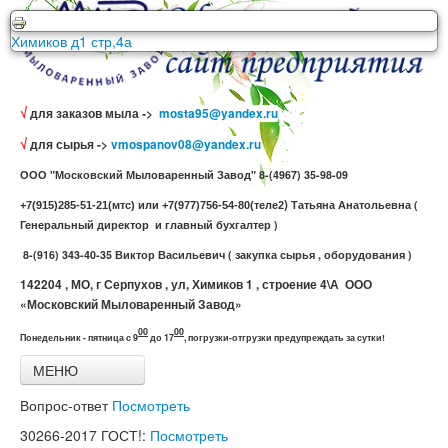
ООО Московский Мыловаренный Завод г. Серпухов ул.
Химиков д1 стр,4а
√
для заказов мыла ->
mosta95@yandex.ru
√
для сырья ->
vmospanov08@yandex.ru
ООО "Московский Мыловаренный Завод" 8-(4967) 35-98-09
)
Татьяна Анатольевна (
+7(915)285-51-21(мтс) или +7(977)756-54-80(теле2
Генеральный директор и главный бухгалтер )
8-(916) 343-40-35 Виктор Васильевич ( закупка сырья , оборудования )
142204 , МО, г Серпухов , ул, Химиков 1 , строение 4\А ООО
«Московский Мыловаренный Завод»
00
00
Понедельник - пятница с 9
до 17
,
погрузки-отгрузки предупреждать за сутки!
МЕНЮ
Главная
Вопрос-ответ
Посмотреть
Все товары
Связь с нами
30266-2017
ГОСТ!:
Посмотреть