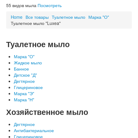
Схема проезда
55
видов мыла
Посмотреть
ОСТОРОЖНО, НЕ НАШ ТОВАР!
Благодарности
Home
Все товары
Туалетное мыло
Марка "О"
Туалетное мыло "Luxea"
Туалетное мыло
Марка "О"
Жидкое мыло
Банное
Детское "Д"
Дегтярное
Глицериновое
Марка "Э"
Марка "Н"
Хозяйственное мыло
Дегтярное
Антибактериальное
Глицериновое