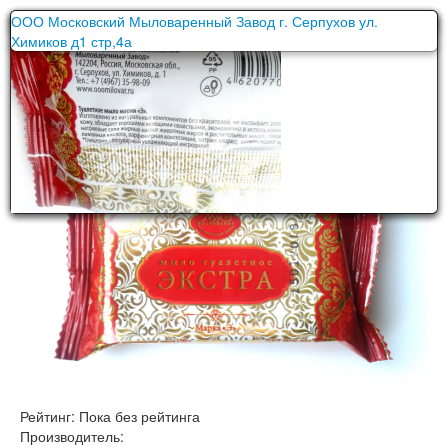
Мыло туалетное
Задайте вопрос по этому товару
ООО Московский Мыловаренный Завод г. Серпухов ул.
Химиков д1 стр,4а
"Экстра"
Рейтинг: Пока без рейтинга
Производитель: