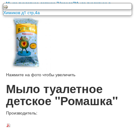
Мыло туалетное детское "Череда"
Мыло туалетное в
ООО Московский Мыловаренный Завод г. Серпухов ул.
упаковке
Химиков д1 стр,4а
Нажмите на фото чтобы увеличить
Мыло туалетное
детское "Ромашка"
Производитель: