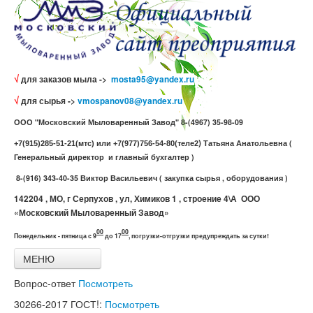
√
для заказов мыла ->
mosta95@yandex.ru
√
для сырья ->
vmospanov08@yandex.ru
ООО "Московский Мыловаренный Завод" 8-(4967) 35-98-09
)
Татьяна Анатольевна (
+7(915)285-51-21(мтс) или +7(977)756-54-80(теле2
Генеральный директор и главный бухгалтер )
8-(916) 343-40-35 Виктор Васильевич ( закупка сырья , оборудования )
142204 , МО, г Серпухов , ул, Химиков 1 , строение 4\А ООО
«Московский Мыловаренный Завод»
00
00
Понедельник - пятница с 9
до 17
,
погрузки-отгрузки предупреждать за сутки!
МЕНЮ
Главная
Вопрос-ответ
Посмотреть
Все товары
Связь с нами
30266-2017
ГОСТ!:
Посмотреть