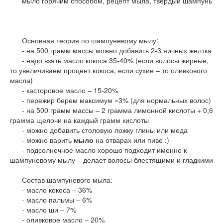
мыло горячим способом, рецепт мыла, твердый шампунь
Основная теория по шампуневому мылу:
- на 500 грамм массы можно добавить 2-3 яичных желтка
- надо взять масло кокоса 35-40% (если волосы жирные,
то увеличиваем процент кокоса, если сухие – то оливкового
масла)
- касторовое масло – 15-20%
- пережир берем максимум =3% (для нормальных волос)
- на 500 грамм массы – 2 грамма лимонной кислоты + 0,6
грамма щелочи на каждый грамм кислоты
- можно добавить столовую ложку глины или меда
- можно варить
мыло
на отварах или пиве :)
- подсолнечное масло хорошо подходит именно к
шампуневому мылу – делает волосы блестящими и гладкими
Состав шампуневого мыла:
- масло кокоса – 36%
- масло пальмы – 6%
- масло ши – 7%
- оливковое масло – 20%