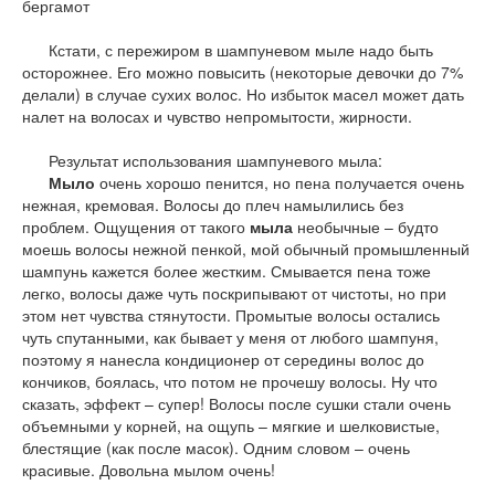
бергамот
Кстати, с пережиром в шампуневом мыле надо быть
осторожнее. Его можно повысить (некоторые девочки до 7%
делали) в случае сухих волос. Но избыток масел может дать
налет на волосах и чувство непромытости, жирности.
Результат использования шампуневого мыла:
Мыло
очень хорошо пенится, но пена получается очень
нежная, кремовая. Волосы до плеч намылились без
проблем. Ощущения от такого
мыла
необычные – будто
моешь волосы нежной пенкой, мой обычный промышленный
шампунь кажется более жестким. Смывается пена тоже
легко, волосы даже чуть поскрипывают от чистоты, но при
этом нет чувства стянутости. Промытые волосы остались
чуть спутанными, как бывает у меня от любого шампуня,
поэтому я нанесла кондиционер от середины волос до
кончиков, боялась, что потом не прочешу волосы. Ну что
сказать, эффект – супер! Волосы после сушки стали очень
объемными у корней, на ощупь – мягкие и шелковистые,
блестящие (как после масок). Одним словом – очень
красивые. Довольна мылом очень!