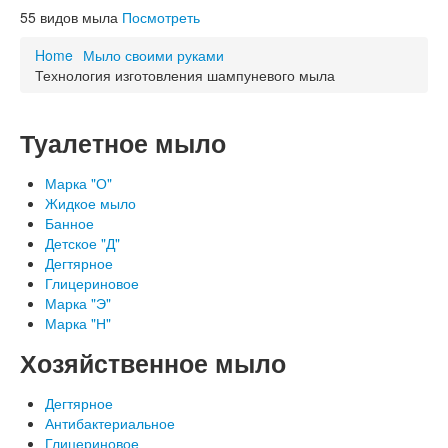
Схема проезда
55
видов мыла
Посмотреть
ОСТОРОЖНО, НЕ НАШ ТОВАР!
Благодарности
Home
Мыло своими руками
Технология изготовления шампуневого мыла
Туалетное мыло
Марка "О"
Жидкое мыло
Банное
Детское "Д"
Дегтярное
Глицериновое
Марка "Э"
Марка "Н"
Хозяйственное мыло
Дегтярное
Антибактериальное
Глицериновое