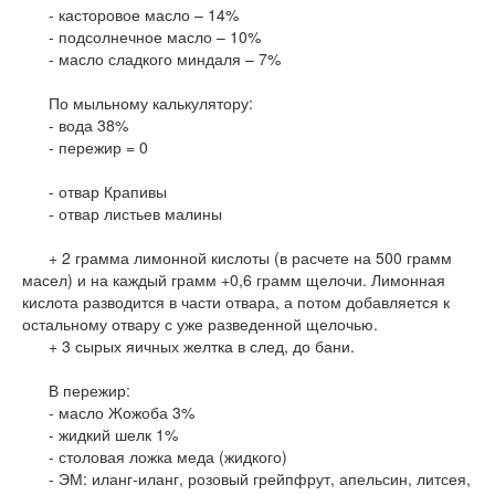
- касторовое масло – 14%
- подсолнечное масло – 10%
- масло сладкого миндаля – 7%
По мыльному калькулятору:
- вода 38%
- пережир = 0
- отвар Крапивы
- отвар листьев малины
+ 2 грамма лимонной кислоты (в расчете на 500 грамм
масел) и на каждый грамм +0,6 грамм щелочи. Лимонная
кислота разводится в части отвара, а потом добавляется к
остальному отвару с уже разведенной щелочью.
+ 3 сырых яичных желтка в след, до бани.
В пережир:
- масло Жожоба 3%
- жидкий шелк 1%
- столовая ложка меда (жидкого)
- ЭМ: иланг-иланг, розовый грейпфрут, апельсин, литсея,