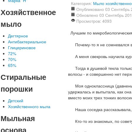
Марка "Н"
Категория:
Мыло хозяйственно
Опубликовано 03 Сентябрь 
Хозяйственное
Обновлено 03 Сентябрь 20
Просмотров: 4093
мыло
Лучшим по микробиологическим 
Дегтярное
Антибактериальное
Почему-то я не сомневался в "Х
Глицериновое
72%
А меня свекровь научила курицу
70%
65%
Тогда в душевой текла только
волосы - и совершенно нет перхо
Стиральные
Моя одноклассница (давненько 
порошки
удержалась и выпытала, как она
вместо моих трех тонких волосин
Детский
Хозяйственного мыла
Наша соседка рассказывала, ч
Мыльная
Кто-то из знакомых, по совету
основа