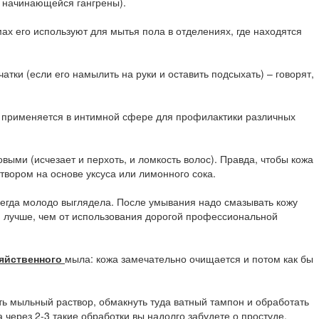
о начинающейся гангрены).
 его используют для мытья пола в отделениях, где находятся
атки (если его намылить на руки и оставить подсыхать) – говорят,
м применяется в интимной сфере для профилактики различных
ми (исчезает и перхоть, и ломкость волос). Правда, чтобы кожа
твором на основе уксуса или лимонного сока.
егда молодо выглядела. После умывания надо смазывать кожу
, лучше, чем от использования дорогой профессиональной
яйственного
мыла: кожа замечательно очищается и потом как бы
ь мыльный раствор, обмакнуть туда ватный тампон и обработать
а через 2-3 такие обработки вы надолго забудете о простуде.