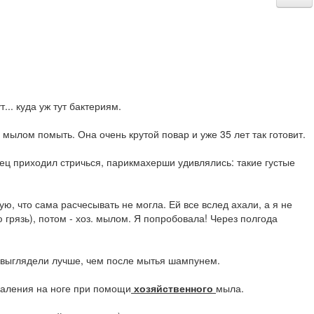
.. куда уж тут бактериям.
ылом помыть. Она очень крутой повар и уже 35 лет так готовит.
тец приходил стричься, парикмахерши удивлялись: такие густые
 что сама расчесывать не могла. Ей все вслед ахали, а я не
грязь), потом - хоз. мылом. Я попробовала! Через полгода
 выглядели лучше, чем после мытья шампунем.
паления на ноге при помощи
хозяйственного
мыла.