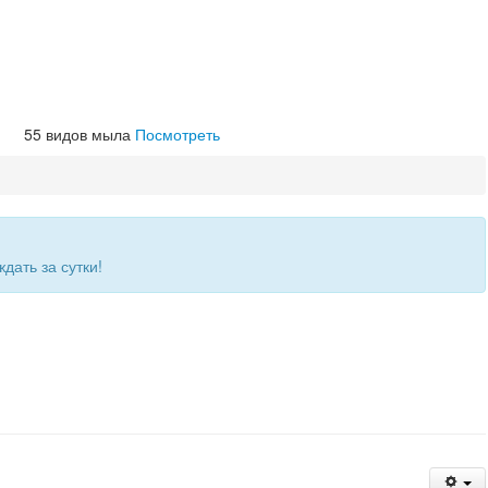
55
видов мыла
Посмотреть
дать за сутки!