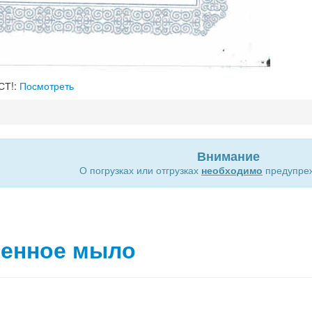
СТ!:
Посмотреть
Внимание
О погрузках или отгрузках
необходимо
предупреж
венное мыло