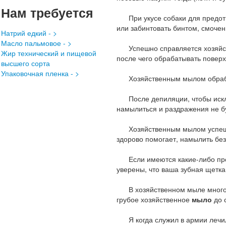
Нам требуется
При укусе собаки для предотвр
или забинтовать бинтом, смоче
Натрий едкий - >
Масло пальмовое - >
Успешно справляется хозяйс
Жир технический и пищевой
после чего обрабатывать поверх
высшего сорта
Упаковочная пленка - >
Хозяйственным мылом обрабаты
После депиляции, чтобы исключ
намылиться и раздражения не б
Хозяйственным мылом успешно 
здорово помогает, намылить без
Если имеются какие-либо проб
уверены, что ваша зубная щетк
В хозяйственном мыле много щ
грубое хозяйственное
мыло
до 
Я когда служил в армии лечил 