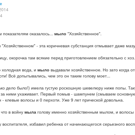
е
2014
14
показателям оказалось...
мыло
"Хозяйственное".
озяйственном" - эта коричневая субстанция отмывает даже мазут.
, окорочка там всякие перед приготовлением обязательно с хоз. м
 холодная вода, и
мыло
выдавали хозяйственное. Но зато когда о
ти! Всё допытывались, чем это он таким голову моет...
дело было!) имела густую роскошную шевелюру ниже попы. Такую,
 за ними ухаживает. Первый помыв - шампунем (смываем основную 
 - клевые волосы и 0 перхоти. Уже 9 лет прической довольна.
то в войну
мыла
голову именно хозяйственным мылом, и волосы
 воспитателя, избавил ребенка от начинающегося серьезного вос