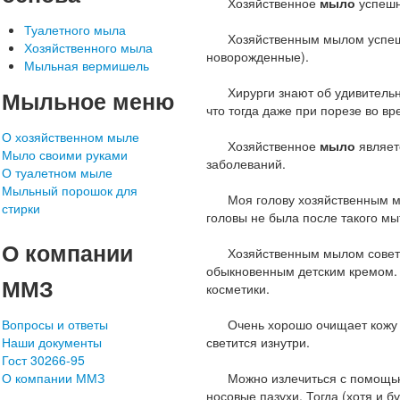
Хозяйственное
мыло
успешн
Туалетного мыла
Хозяйственным мылом успешно л
Хозяйственного мыла
новорожденные).
Мыльная вермишель
Хирурги знают об удивительно
Мыльное меню
что тогда даже при порезе во в
О хозяйственном мыле
Хозяйственное
мыло
являет
Мыло своими руками
заболеваний.
О туалетном мыле
Мыльный порошок для
Моя голову хозяйственным мылом
стирки
головы не была после такого мы
О компании
Хозяйственным мылом советуют 
обыкновенным детским кремом. П
ММЗ
косметики.
Вопросы и ответы
Очень хорошо очищает кожу мы
Наши документы
светится изнутри.
Гост 30266-95
О компании ММЗ
Можно излечиться с помощью
носовые пазухи. Тогда (хотя и б