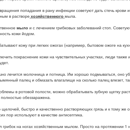
ащения попадания в рану инфекции советуют дать стечь крови из
нным в растворе
хозяйственного
мыла.
твенное
мыло
и с лечением грибковых заболеваний стоп. Совету
ность кожи йодом.
вают кожу при легких ожогах (например, бытовом ожоге на кухн
ить покраснение кожи на чувствительных участках, люди также 
удет.
лечится молочница и потница. Им хорошо подмываться, оно убив
ымянный палец и обмазать влагалище на сколько палец влезет, та
лемы в ротовой полости, можно обрабатывать зубную щетку раст
а полностью обеззаражена.
елочей, быстро и качественно растворяющих грязь и к тому же
сих пор используют в качестве антисептика.
грибок на ногах хозяйственным мылом. Просто на протяжении 1 н