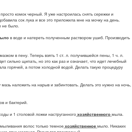
просто комок черный. Я уже настроилась снять сережки и
добавила сок лука и все это приложила мне на мочку на день.
 не было.
ыло
в воде и натереть полученным раствором ушиб. Производить
мазком в пену. Теперь взять 1 ст. л. получившейся пены, 1 ч. л.
т сильно щипать, но это как раз и означает, что идет лечебный
чала горячей, а потом холодной водой. Делать такую процедуру
у мазь наложить на нарыв и забинтовать. Делать это нужно на ночь,
в и бактерий.
оды и 1 столовой ложки наструганного
хозяйственного
мыла.
амыливания волос только темное
хозяйственное
мыло. Никаких
ение двух месяцев. Результат прекрасный.