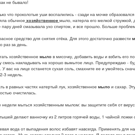
как не бывало!
о что проколотые уши воспалились - сзади на мочке образовался 
зяла обычное
хозяйственное
мыло, натерла его мелкой стружкой, 
 пару дней смазывала ухо спиртом, и все прошло. Больше проблем
расное средство для снятия отёка. Для этого достаточно развести
м
 раз за день.
ать хозяйственное
мыло
в мисочку, добавить воды и взбить его по
у смесь накладывать на хорошо вымытое лицо. Предупреждаю - буде
. У вас на лице останется сухая соль, смахните ее и умойтесь сна
 2-3 недель.
в равных частях натертый лук, хозяйственное
мыло
и сахар. Эт
ностью очистилась.
едели мыться хозяйственным мылом: вы защитите себя от вирусо
шей делают ванночку из 2 литров горячей воды, 1 чайной ложки с
евая вода от выпадения волос избавят навсегда. Применять для н
ьзовать. Мыть голову следует 2 раза в неделю. Я делала так в теч