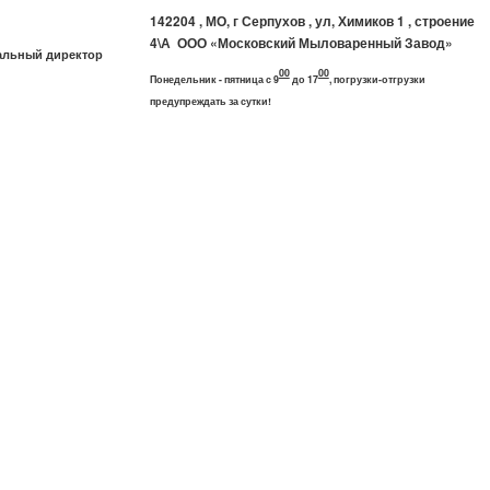
142204 , МО, г Серпухов , ул, Химиков 1 , строение
4\А ООО «Московский Мыловаренный Завод»
ральный директор
00
00
Понедельник - пятница с 9
до 17
,
погрузки-отгрузки
предупреждать за сутки!