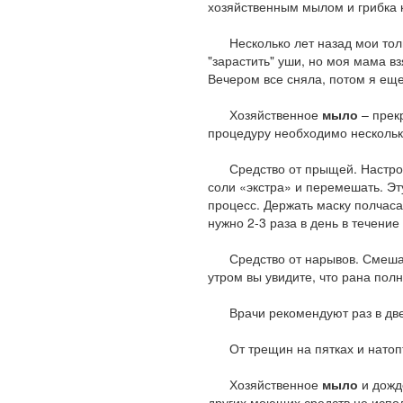
хозяйственным мылом и грибка 
Несколько лет назад мои тольк
"зарастить" уши, но моя мама в
Вечером все сняла, потом я еще
Хозяйственное
мыло
– прек
процедуру необходимо несколько
Средство от прыщей. Настрог
соли «экстра» и перемешать. Эт
процесс. Держать маску полчаса
нужно 2-3 раза в день в течение
Средство от нарывов. Смешать 
утром вы увидите, что рана пол
Врачи рекомендуют раз в две н
От трещин на пятках и натопты
Хозяйственное
мыло
и дожд
других моющих средств не испол