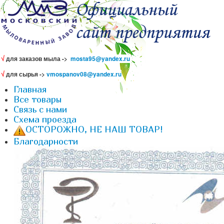
√
для заказов мыла ->
mosta95@yandex.ru
√
для сырья ->
vmospanov08@yandex.ru
Главная
Все товары
Связь с нами
Схема проезда
ОСТОРОЖНО, НЕ НАШ ТОВАР!
Благодарности