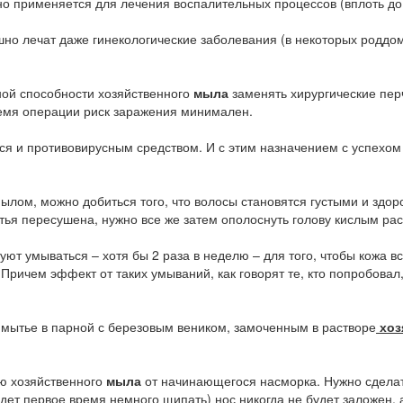
о применяется для лечения воспалительных процессов (вплоть д
ечат даже гинекологические заболевания (в некоторых роддомах
й способности хозяйственного
мыла
заменять хирургические перч
ремя операции риск заражения минимален.
ся и противовирусным средством. И с этим назначением с успехо
, можно добиться того, что волосы становятся густыми и здоровы
тья пересушена, нужно все же затем ополоснуть голову кислым рас
умываться – хотя бы 2 раза в неделю – для того, чтобы кожа вс
ричем эффект от таких умываний, как говорят те, кто попробовал
тье в парной с березовым веником, замоченным в растворе
хоз
 хозяйственного
мыла
от начинающегося насморка. Нужно сделат
удет первое время немного щипать) нос никогда не будет заложен, 