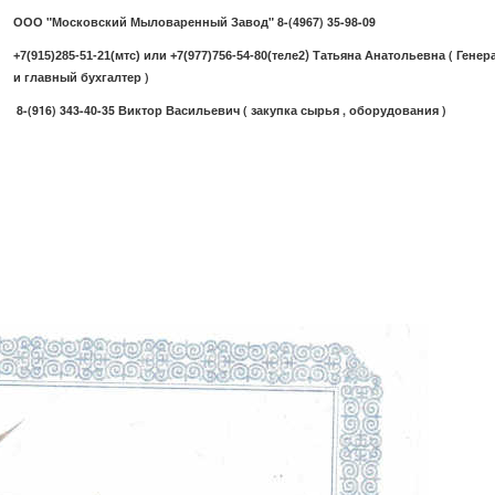
ООО "Московский Мыловаренный Завод" 8-(4967) 35-98-09
)
Татьяна Анатольевна ( Гене
+7(915)285-51-21(мтс) или +7(977)756-54-80(теле2
и главный бухгалтер )
8-(916) 343-40-35 Виктор Васильевич ( закупка сырья , оборудования )