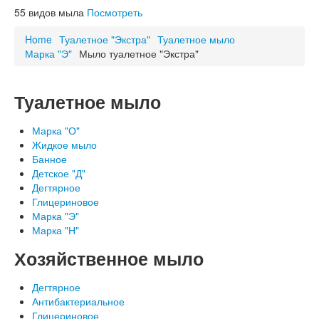
Схема проезда
55
видов мыла
Посмотреть
ОСТОРОЖНО, НЕ НАШ ТОВАР!
Благодарности
Home
Туалетное "Экстра"
Туалетное мыло
Марка "Э"
Мыло туалетное "Экстра"
Туалетное мыло
Марка "О"
Жидкое мыло
Банное
Детское "Д"
Дегтярное
Глицериновое
Марка "Э"
Марка "Н"
Хозяйственное мыло
Дегтярное
Антибактериальное
Глицериновое