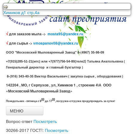
ООО Московский Мыловаренный Завод г. Серпухов ул.
Химиков д1 стр,4а
√
для заказов мыла ->
mosta95@yandex.ru
√
для сырья ->
vmospanov08@yandex.ru
ООО "Московский Мыловаренный Завод" 8-(4967) 35-98-09
)
Татьяна Анатольевна (
+7(915)285-51-21(мтс) или +7(977)756-54-80(теле2
Генеральный директор и главный бухгалтер )
8-(916) 343-40-35 Виктор Васильевич ( закупка сырья , оборудования )
142204 , МО, г Серпухов , ул, Химиков 1 , строение 4\А ООО
«Московский Мыловаренный Завод»
00
00
Понедельник - пятница с 9
до 17
,
погрузки-отгрузки предупреждать за сутки!
МЕНЮ
Главная
Вопрос-ответ
Посмотреть
Все товары
Связь с нами
30266-2017
ГОСТ!:
Посмотреть